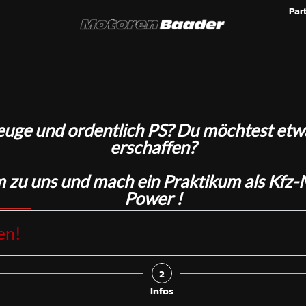
Par
euge und ordentlich PS? Du möchtest et
erschaffen?
m zu uns und mach ein Praktikum als Kfz-
Power !
en!
2
Infos