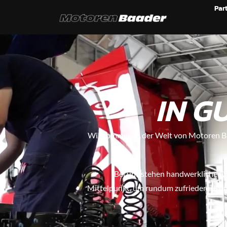
Par
IN G
Willkommen in der Welt von Motoren Ba
Bei uns stehen handwerkliche Qu
Mittelpunkt, um rundum zufriedene Kunde