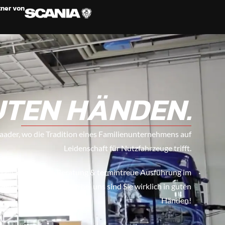
tner von
UTEN HÄNDEN.
ader, wo die Tradition eines Familienunternehmens auf
Leidenschaft für Nutzfahrzeuge trifft.
alität, optimale Beratung & termintreue Ausführung im
n zu schaffen – denn bei uns sind Sie wirklich in guten
Händen!